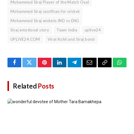
Mohammed Siraj Player of the Match Oval
Mohammed Siraj sacrifices for cricket
Mohammed Siraj wickets IND vs ENG
Siraj emotional story
Team India
uplive24
UPLIVE24.COM
Virat Kohli and Siraj bond
Facebook
Twitter
Pinterest
LinkedIn
Telegram
Email
Copy
Whats
Link
Related
Posts