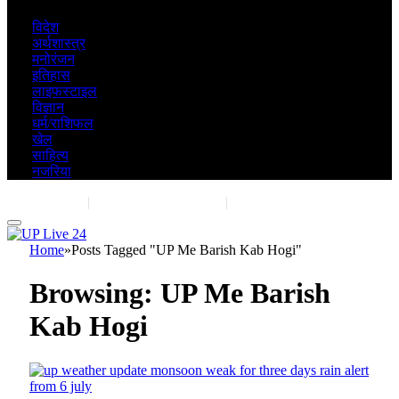
विदेश
अर्थशास्त्र
मनोरंजन
इतिहास
लाइफस्टाइल
विज्ञान
धर्म/राशिफल
खेल
साहित्य
नजरिया
Contact Us
|
Advertise With Us
|
Share Post
Home
»
Posts Tagged "UP Me Barish Kab Hogi"
Browsing:
UP Me Barish
Kab Hogi