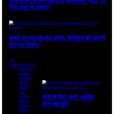
पाकिस्तान बनाना चाहता है इस्लामिक नाटो, पर
पैसा कहां से आएगा?
August 7, 2026
बच्चों पर पड़ रहा बुरा असर, फेसबुक की कंपनी
मेटा पर जुर्माना
August 7, 2026
देश
प्रदेश/अपना शहर
वाराणसी
लखनऊ
Featured
आजमगढ़
जौनपुर
चंदौली
मऊ
मोदी से मिले योगी, आखिर
गाजीपुर
बलिया
बात क्या हुई?
मिर्जापुर
भदोही