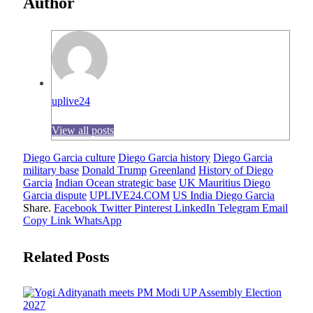
Author
uplive24
View all posts
Diego Garcia culture
Diego Garcia history
Diego Garcia
military base
Donald Trump
Greenland
History of Diego
Garcia
Indian Ocean strategic base
UK Mauritius Diego
Garcia dispute
UPLIVE24.COM
US India Diego Garcia
Share.
Facebook
Twitter
Pinterest
LinkedIn
Telegram
Email
Copy Link
WhatsApp
Related
Posts