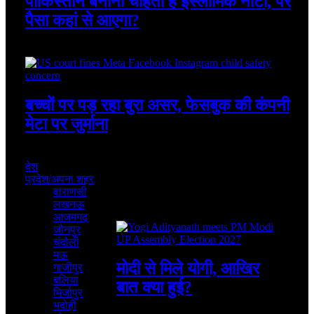
पाकिस्तान बनाना चाहता है इस्लामिक नाटो, पर
पैसा कहां से आएगा?
August 7, 2026
बच्चों पर पड़ रहा बुरा असर, फेसबुक की कंपनी
मेटा पर जुर्माना
August 7, 2026
देश
प्रदेश/अपना शहर
वाराणसी
लखनऊ
Featured
आजमगढ़
जौनपुर
चंदौली
मऊ
मोदी से मिले योगी, आखिर
गाजीपुर
बलिया
बात क्या हुई?
मिर्जापुर
भदोही