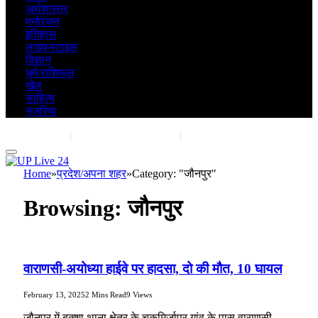
अर्थशास्त्र
मनोरंजन
इतिहास
लाइफस्टाइल
विज्ञान
धर्म/राशिफल
खेल
साहित्य
नजरिया
Contact Us
|
Advertise With Us
|
Share Post
Home
»
प्रदेश/अपना शहर
»
Category: "जौनपुर"
Browsing:
जौनपुर
वाराणसी-अयोध्या हाईवे पर हादसा, दो की मौत, 10 घायल
February 13, 2025
2 Mins Read
9
Views
जौनपुर में बक्शा थाना क्षेत्र के चकमिर्जापुर गांव के पास वाराणसी-