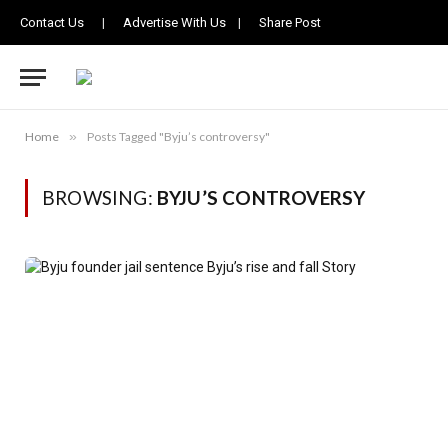
Contact Us
|
Advertise With Us
|
Share Post
Home
»
Posts Tagged "Byju’s controversy"
BROWSING:
BYJU’S CONTROVERSY