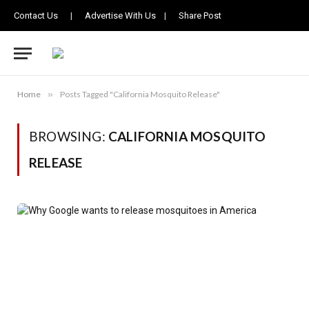
Contact Us
|
Advertise With Us
|
Share Post
Home
»
Posts Tagged "California Mosquito Release"
BROWSING:
CALIFORNIA MOSQUITO
RELEASE