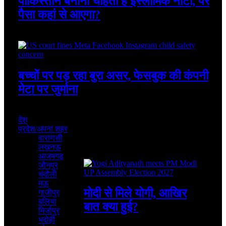
पाकिस्तान बनाना चाहता है इस्लामिक नाटो, पर
पैसा कहां से आएगा?
August 7, 2026
बच्चों पर पड़ रहा बुरा असर, फेसबुक की कंपनी
मेटा पर जुर्माना
August 7, 2026
देश
प्रदेश/अपना शहर
वाराणसी
लखनऊ
Featured
आजमगढ़
जौनपुर
चंदौली
मऊ
मोदी से मिले योगी, आखिर
गाजीपुर
बलिया
बात क्या हुई?
मिर्जापुर
भदोही