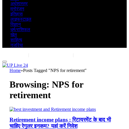
अर्थशास्त्र
मनोरंजन
इतिहास
लाइफस्टाइल
विज्ञान
धर्म/राशिफल
खेल
साहित्य
नजरिया
Contact Us
|
Advertise With Us
|
Share Post
Home
»
Posts Tagged "NPS for retirement"
Browsing:
NPS for
retirement
Retirement income plans : रिटायरमेंट के बाद भी
चाहिए रेगुलर इनकम? यहां करें निवेश