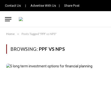
Contact Us
|
Advertise With Us
|
Share Post
Home
»
Posts Tagged "PPF vs NPS"
BROWSING:
PPF VS NPS