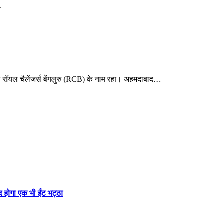
l
रॉयल चैलेंजर्स बेंगलुरु (RCB) के नाम रहा। अहमदाबाद…
होगा एक भी ईंट भट्ठा