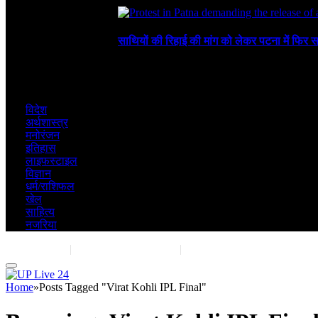
August 6, 2026
साथियों की रिहाई की मांग को लेकर पटना में फिर स
August 4, 2026
विदेश
अर्थशास्त्र
मनोरंजन
इतिहास
लाइफस्टाइल
विज्ञान
धर्म/राशिफल
खेल
साहित्य
नजरिया
Contact Us
|
Advertise With Us
|
Share Post
Home
»
Posts Tagged "Virat Kohli IPL Final"