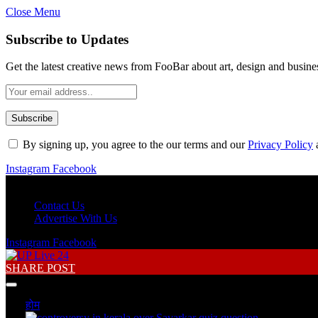
Close Menu
Subscribe to Updates
Get the latest creative news from FooBar about art, design and busine
By signing up, you agree to the our terms and our
Privacy Policy
Instagram
Facebook
Monday, August 10
Contact Us
Advertise With Us
Instagram
Facebook
SHARE POST
होम