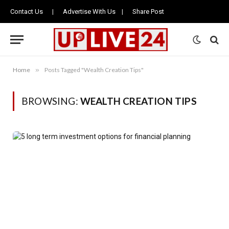
Contact Us
|
Advertise With Us
|
Share Post
Home
»
Posts Tagged "Wealth Creation Tips"
BROWSING:
WEALTH CREATION TIPS