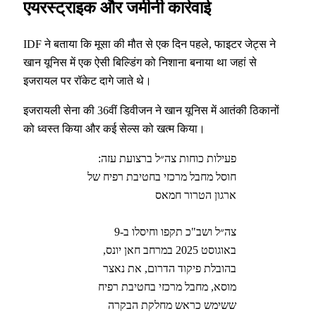
एयरस्ट्राइक और जमीनी कार्रवाई
IDF ने बताया कि मूसा की मौत से एक दिन पहले, फाइटर जेट्स ने
खान यूनिस में एक ऐसी बिल्डिंग को निशाना बनाया था जहां से
इजरायल पर रॉकेट दागे जाते थे।
इजरायली सेना की 36वीं डिवीजन ने खान यूनिस में आतंकी ठिकानों
को ध्वस्त किया और कई सेल्स को खत्म किया।
פעילות כוחות צה״ל ברצועת עזה:
חוסל מחבל מרכזי בחטיבת רפיח של
ארגון הטרור חמאס
צה״ל ושב"כ תקפו וחיסלו ב-9
באוגוסט 2025 במרחב חאן יונס,
בהובלת פיקוד הדרום, את נאצר
מוסא, מחבל מרכזי בחטיבת רפיח
ששימש כראש מחלקת הבקרה