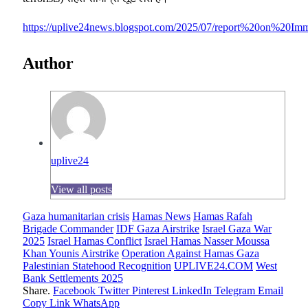
https://uplive24news.blogspot.com/2025/07/report%20on%20
Author
uplive24
View all posts
Gaza humanitarian crisis
Hamas News
Hamas Rafah
Brigade Commander
IDF Gaza Airstrike
Israel Gaza War
2025
Israel Hamas Conflict
Israel Hamas Nasser Moussa
Khan Younis Airstrike
Operation Against Hamas Gaza
Palestinian Statehood Recognition
UPLIVE24.COM
West
Bank Settlements 2025
Share.
Facebook
Twitter
Pinterest
LinkedIn
Telegram
Email
Copy Link
WhatsApp