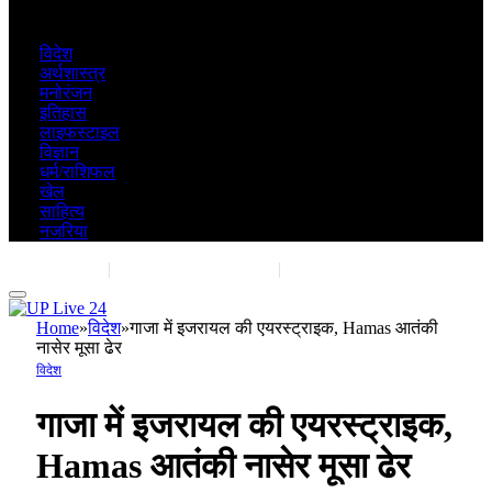
विदेश
अर्थशास्त्र
मनोरंजन
इतिहास
लाइफस्टाइल
विज्ञान
धर्म/राशिफल
खेल
साहित्य
नजरिया
Contact Us
|
Advertise With Us
|
Share Post
Home
»
विदेश
»
गाजा में इजरायल की एयरस्ट्राइक, Hamas आतंकी
नासेर मूसा ढेर
विदेश
गाजा में इजरायल की एयरस्ट्राइक,
Hamas आतंकी नासेर मूसा ढेर