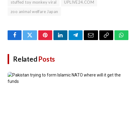
stuffed toy monkey viral
UPLIVE24.COM
zoo animal welfare Japan
Facebook
Twitter
Pinterest
LinkedIn
Telegram
Email
Copy
Whats
Link
Related
Posts