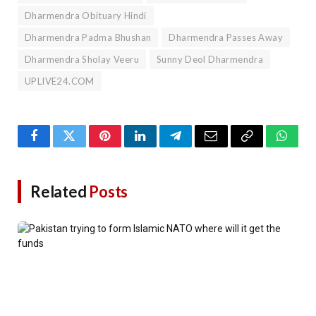
Dharmendra Obituary Hindi
Dharmendra Padma Bhushan
Dharmendra Passes Away
Dharmendra Sholay Veeru
Sunny Deol Dharmendra
UPLIVE24.COM
Facebook
Twitter
Pinterest
LinkedIn
Telegram
Email
Copy
Whats
Link
Related
Posts