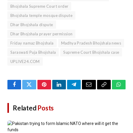
Bhojshala Supreme Court order
Bhojshala temple mosque dispute
Dhar Bhojshala dispute
Dhar Bhojshala prayer permission
Friday namaz Bhojshala
Madhya Pradesh Bhojshala news
Saraswati Puja Bhojshala
Supreme Court Bhojshala case
UPLIVE24.COM
Facebook
Twitter
Pinterest
LinkedIn
Telegram
Email
Copy
Whats
Link
Related
Posts