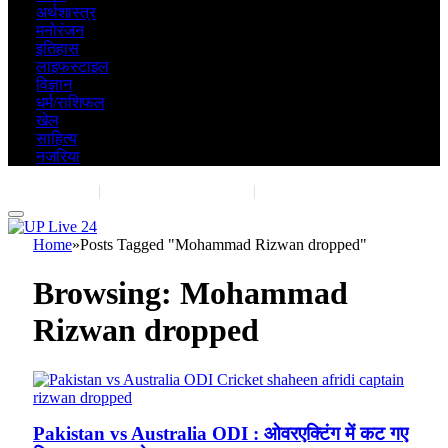
अर्थशास्त्र
मनोरंजन
इतिहास
लाइफस्टाइल
विज्ञान
धर्म/राशिफल
खेल
साहित्य
नजरिया
Contact Us
|
Advertise With Us
|
Share Post
Home
»
Posts Tagged "Mohammad Rizwan dropped"
Browsing:
Mohammad
Rizwan dropped
Pakistan vs Australia ODI : ओवरएक्टिंग में कट गए