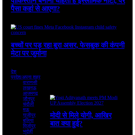
पाकिस्तान बनाना चाहता है इस्लामिक नाटो, पर
पैसा कहां से आएगा?
August 7, 2026
बच्चों पर पड़ रहा बुरा असर, फेसबुक की कंपनी
मेटा पर जुर्माना
August 7, 2026
देश
प्रदेश/अपना शहर
वाराणसी
लखनऊ
Featured
आजमगढ़
जौनपुर
चंदौली
मऊ
मोदी से मिले योगी, आखिर
गाजीपुर
बलिया
बात क्या हुई?
मिर्जापुर
भदोही