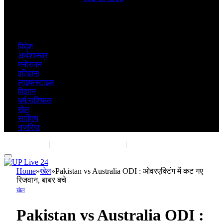
July 28, 2026
विदेश
अर्थशास्त्र
मनोरंजन
इतिहास
लाइफस्टाइल
विज्ञान
धर्म/राशिफल
खेल
साहित्य
नजरिया
Contact Us
|
Advertise With Us
|
Share Post
Home
»
खेल
»
Pakistan vs Australia ODI : ओवरएक्टिंग में कट गए
रिजवान, बाबर बचे
खेल
Pakistan vs Australia ODI :