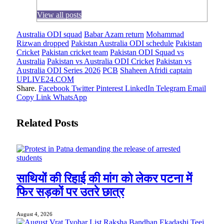
View all posts
Australia ODI squad
Babar Azam return
Mohammad
Rizwan dropped
Pakistan Australia ODI schedule
Pakistan
Cricket
Pakistan cricket team
Pakistan ODI Squad vs
Australia
Pakistan vs Australia ODI Cricket
Pakistan vs
Australia ODI Series 2026
PCB
Shaheen Afridi captain
UPLIVE24.COM
Share.
Facebook
Twitter
Pinterest
LinkedIn
Telegram
Email
Copy Link
WhatsApp
Related
Posts
साथियों की रिहाई की मांग को लेकर पटना में
फिर सड़कों पर उतरे छात्र
August 4, 2026