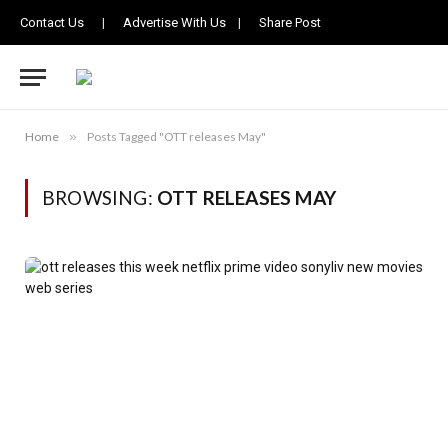
Contact Us
|
Advertise With Us
|
Share Post
Home
»
Posts Tagged "OTT releases May"
BROWSING:
OTT RELEASES MAY