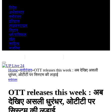
विदेश
अर्थशास्त्र
मनोरंजन
इतिहास
लाइफस्टाइल
विज्ञान
धर्म/राशिफल
खेल
साहित्य
नजरिया
Contact Us
|
Advertise With Us
|
Share Post
Home
»
मनोरंजन
»
OTT releases this week : अब देखिए असली
धुरंधर, ओटीटी पर सिस्टम की लड़ाई
मनोरंजन
OTT releases this week : अब
देखिए असली धुरंधर, ओटीटी पर
सिस्टम की लड़ाई