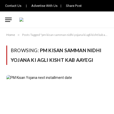
Contact Us
|
Advertise With Us
|
Share Post
Home
»
Posts Tagged "pm kisan samman nidhi yojana ki agli kisht kab aayegi"
BROWSING:
PM KISAN SAMMAN NIDHI
YOJANA KI AGLI KISHT KAB AAYEGI