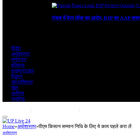
August 4, 2026
पंजाब में पेपर लीक का आरोप, BJP का AAP दफ्तर 
July 30, 2026
विदेश
अर्थशास्त्र
मनोरंजन
इतिहास
लाइफस्टाइल
विज्ञान
धर्म/राशिफल
खेल
साहित्य
नजरिया
Contact Us
|
Advertise With Us
|
Share Post
Home
»
अर्थशास्त्र
»
पीएम किसान सम्मान निधि के लिए ये काम पहले करा लें
अर्थशास्त्र