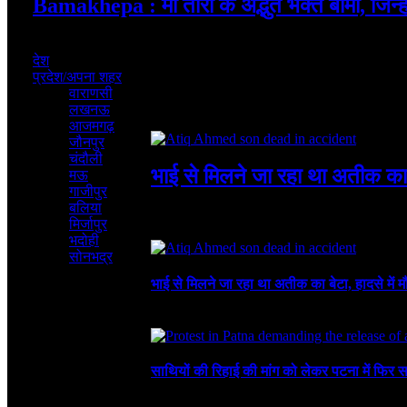
Bamakhepa : मां तारा के अद्भुत भक्त बामा, जिन्ह
August 6, 2026
देश
प्रदेश/अपना शहर
वाराणसी
लखनऊ
Featured
आजमगढ़
जौनपुर
चंदौली
भाई से मिलने जा रहा था अतीक का ब
मऊ
गाजीपुर
बलिया
August 6, 2026
4 Mins Read
4
Views
मिर्जापुर
Recent
भदोही
सोनभद्र
भाई से मिलने जा रहा था अतीक का बेटा, हादसे में म
August 6, 2026
साथियों की रिहाई की मांग को लेकर पटना में फिर स