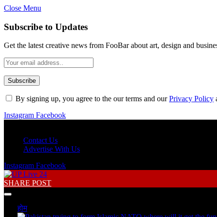
Close Menu
Subscribe to Updates
Get the latest creative news from FooBar about art, design and busine
By signing up, you agree to the our terms and our
Privacy Policy
Instagram
Facebook
Saturday, August 8
Contact Us
Advertise With Us
Instagram
Facebook
SHARE POST
होम