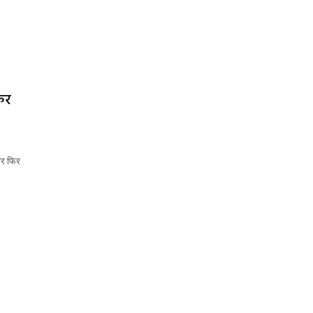
िर
ार फिर