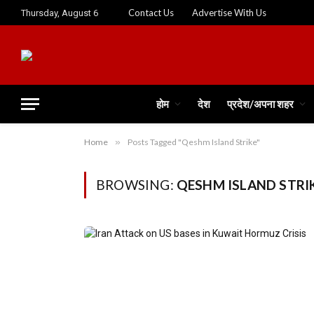
Contact Us
Advertise With Us
Thursday, August 6
होम
देश
प्रदेश/अपना शहर
Home
»
Posts Tagged "Qeshm Island Strike"
BROWSING:
QESHM ISLAND STRI