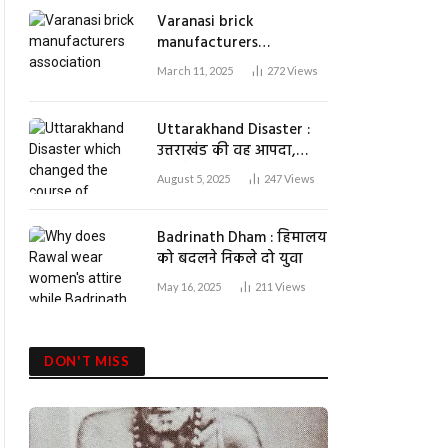
Varanasi brick
manufacturers
association : सरकार का
March 11, 2025
272
Views
भरोसा, नहीं बंद होगा एक भी
ईंट भट्ठा
Uttarakhand Disaster :
उत्तराखंड की वह आपदा,
जिसने भागीरथी की धारा
August 5, 2025
247
Views
बदल दी
Badrinath Dham : हिमालय
को बदलने निकले दो युवा
May 16, 2025
211
Views
DON'T MISS