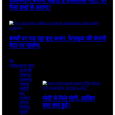
पाकिस्तान बनाना चाहता है इस्लामिक नाटो, पर
पैसा कहां से आएगा?
August 7, 2026
बच्चों पर पड़ रहा बुरा असर, फेसबुक की कंपनी
मेटा पर जुर्माना
August 7, 2026
देश
प्रदेश/अपना शहर
वाराणसी
लखनऊ
Featured
आजमगढ़
जौनपुर
चंदौली
मऊ
मोदी से मिले योगी, आखिर
गाजीपुर
बलिया
बात क्या हुई?
मिर्जापुर
भदोही