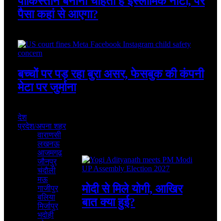
पाकिस्तान बनाना चाहता है इस्लामिक नाटो, पर
पैसा कहां से आएगा?
August 7, 2026
बच्चों पर पड़ रहा बुरा असर, फेसबुक की कंपनी
मेटा पर जुर्माना
August 7, 2026
देश
प्रदेश/अपना शहर
वाराणसी
लखनऊ
Featured
आजमगढ़
जौनपुर
चंदौली
मऊ
मोदी से मिले योगी, आखिर
गाजीपुर
बलिया
बात क्या हुई?
मिर्जापुर
भदोही