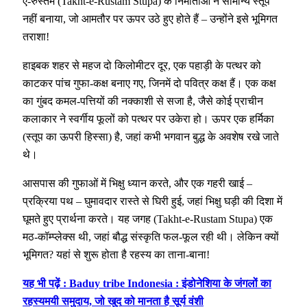
ए-रुस्तम (Takht-e-Rustam Stupa) के निर्माताओं ने सामान्य स्तूप
नहीं बनाया, जो आमतौर पर ऊपर उठे हुए होते हैं – उन्होंने इसे भूमिगत
तराशा!
हाइबक शहर से महज दो किलोमीटर दूर, एक पहाड़ी के पत्थर को
काटकर पांच गुफा-कक्ष बनाए गए, जिनमें दो पवित्र कक्ष हैं। एक कक्ष
का गुंबद कमल-पत्तियों की नक्काशी से सजा है, जैसे कोई प्राचीन
कलाकार ने स्वर्गीय फूलों को पत्थर पर उकेरा हो। ऊपर एक हर्मिका
(स्तूप का ऊपरी हिस्सा) है, जहां कभी भगवान बुद्ध के अवशेष रखे जाते
थे।
आसपास की गुफाओं में भिक्षु ध्यान करते, और एक गहरी खाई –
प्रक्रिया पथ – घुमावदार रास्ते से घिरी हुई, जहां भिक्षु घड़ी की दिशा में
घूमते हुए प्रार्थना करते। यह जगह (Takht-e-Rustam Stupa) एक
मठ-कॉम्प्लेक्स थी, जहां बौद्ध संस्कृति फल-फूल रही थी। लेकिन क्यों
भूमिगत? यहां से शुरू होता है रहस्य का ताना-बाना!
यह भी पढ़ें : Baduy tribe Indonesia : इंडोनेशिया के जंगलों का
रहस्यमयी समुदाय, जो खुद को मानता है सूर्य वंशी