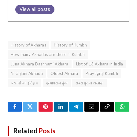
View all posts
History of Akharas
History of Kumbh
How many Akhadas are there in Kumbh
Juna Akhara Dashnami Akhara
List of 13 Akhara in India
Niranjani Akhada
Oldest Akhara
Prayagraj Kumbh
अखाड़ों का इतिहास
प्रयागराज कुंभ
सबसे पुराना अखाड़ा
Facebook
Twitter
Pinterest
LinkedIn
Telegram
Email
Copy
Whats
Link
Related
Posts