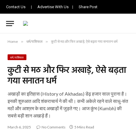
Contact Us
|
Advertise With Us
|
Share Post
Home
»
धर्म/राशिफल
»
कुटी से मठ और फिर अखाड़े, ऐसे बढ़ता गया सनातन धर्म
धर्म/राशिफल
कुटी से मठ और फिर अखाड़े, ऐसे बढ़ता
गया सनातन धर्म
अखाड़ों का इतिहास (History of Akhadas) डेढ़ हजार साल पुराना है।
इनकी शुरुआत आदि शंकराचार्य ने की थी। कभी अकेले रहने वाले साधु-संत
मठों और आश्रम के बाद अखाड़ों में जुड़ते गए। आज कुंभ (Kumbh) की
सबसे बड़ी शान अखाड़े हैं।
March 6, 2025
No Comments
5 Mins Read