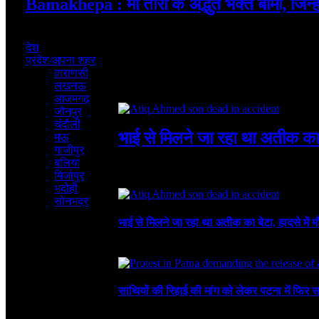
Bamakhepa : मां तारा के अद्भुत भक्त बामा, जिन्ह
August 6, 2026
देश
प्रदेश/अपना शहर
वाराणसी
लखनऊ
Featured
आजमगढ़
जौनपुर
चंदौली
भाई से मिलने जा रहा था अतीक का ब
मऊ
गाजीपुर
बलिया
August 6, 2026
4 Mins Read
4
Views
मिर्जापुर
Recent
भदोही
सोनभद्र
भाई से मिलने जा रहा था अतीक का बेटा, हादसे में म
August 6, 2026
साथियों की रिहाई की मांग को लेकर पटना में फिर स