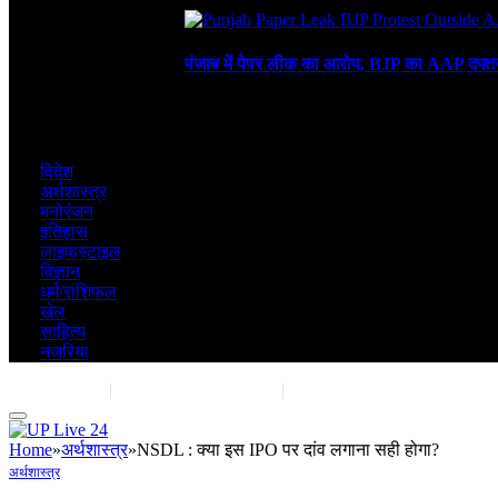
August 4, 2026
पंजाब में पेपर लीक का आरोप, BJP का AAP दफ्तर 
July 30, 2026
विदेश
अर्थशास्त्र
मनोरंजन
इतिहास
लाइफस्टाइल
विज्ञान
धर्म/राशिफल
खेल
साहित्य
नजरिया
Contact Us
|
Advertise With Us
|
Share Post
Home
»
अर्थशास्त्र
»
NSDL : क्या इस IPO पर दांव लगाना सही होगा?
अर्थशास्त्र