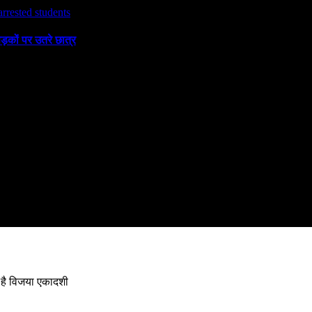
ड़कों पर उतरे छात्र
 है विजया एकादशी