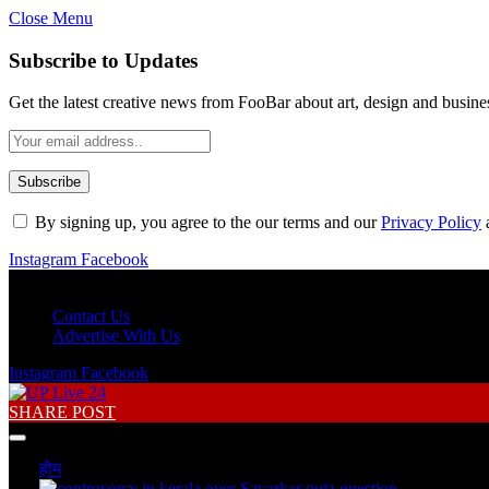
Close Menu
Subscribe to Updates
Get the latest creative news from FooBar about art, design and busine
By signing up, you agree to the our terms and our
Privacy Policy
Instagram
Facebook
Saturday, August 8
Contact Us
Advertise With Us
Instagram
Facebook
SHARE POST
होम