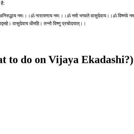
है:
 अनिरुद्धाय नमः।।ॐ नारायणाय नमः।।ॐ नमो भगवते वासुदेवाय।।ॐ विष्णवे नम
द्महे। वासुदेवाय धीमहि। तन्नो विष्णु प्रचोदयात्।।
hat to do on Vijaya Ekadashi?)