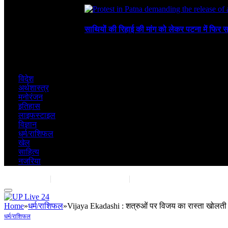
August 6, 2026
साथियों की रिहाई की मांग को लेकर पटना में फिर स
August 4, 2026
विदेश
अर्थशास्त्र
मनोरंजन
इतिहास
लाइफस्टाइल
विज्ञान
धर्म/राशिफल
खेल
साहित्य
नजरिया
Contact Us
|
Advertise With Us
|
Share Post
Home
»
धर्म/राशिफल
»
Vijaya Ekadashi : शत्रुओं पर विजय का रास्ता खोलती
धर्म/राशिफल