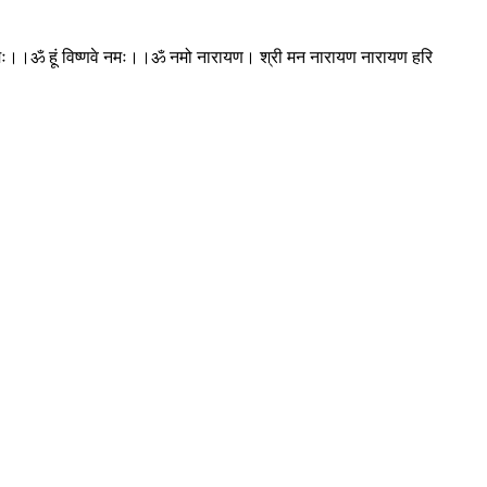
ः।।ॐ हूं विष्णवे नमः।।ॐ नमो नारायण। श्री मन नारायण नारायण हरि