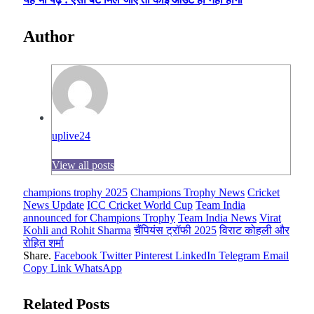
Author
uplive24
View all posts
champions trophy 2025
Champions Trophy News
Cricket
News Update
ICC Cricket World Cup
Team India
announced for Champions Trophy
Team India News
Virat
Kohli and Rohit Sharma
चैंपियंस ट्रॉफी 2025
विराट कोहली और
रोहित शर्मा
Share.
Facebook
Twitter
Pinterest
LinkedIn
Telegram
Email
Copy Link
WhatsApp
Related
Posts