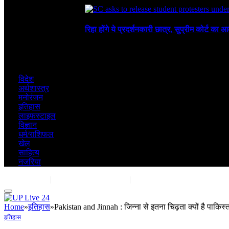
July 30, 2026
रिहा होंगे ये प्रदर्शनकारी छात्र, सुप्रीम कोर्ट का आ
July 28, 2026
विदेश
अर्थशास्त्र
मनोरंजन
इतिहास
लाइफस्टाइल
विज्ञान
धर्म/राशिफल
खेल
साहित्य
नजरिया
Contact Us
|
Advertise With Us
|
Share Post
Home
»
इतिहास
»
Pakistan and Jinnah : जिन्ना से इतना चिढ़ता क्यों है पाकिस्
इतिहास