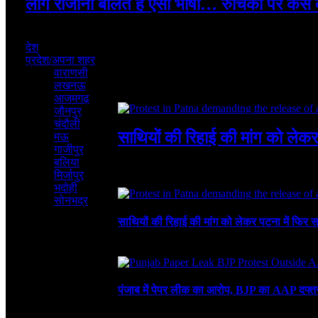
लोग रोजाना बोलते हैं ऐसी भाषा… रुचिका पर केस 
July 31, 2026
देश
प्रदेश/अपना शहर
वाराणसी
लखनऊ
Featured
आजमगढ़
जौनपुर
चंदौली
साथियों की रिहाई की मांग को लेकर
मऊ
गाजीपुर
बलिया
August 4, 2026
3 Mins Read
2
Views
मिर्जापुर
Recent
भदोही
सोनभद्र
साथियों की रिहाई की मांग को लेकर पटना में फिर स
August 4, 2026
पंजाब में पेपर लीक का आरोप, BJP का AAP दफ्तर 