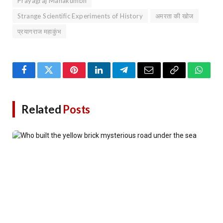
Prayagraj Mahakumbh
Strange Scientific Experiments of History
अमरता की खोज
प्रयागराज महाकुंभ
Facebook
Twitter
Pinterest
LinkedIn
Telegram
Email
Copy
Whats
Link
Related
Posts